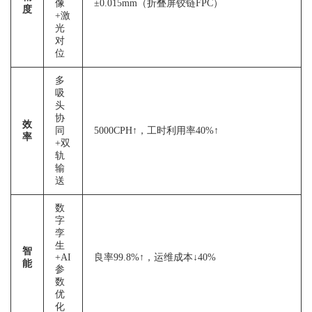
像
±0.015mm（折叠屏铰链FPC）
度
+激
光
对
位
多
吸
头
协
效
同
5000CPH↑，工时利用率40%↑
率
+双
轨
输
送
数
字
孪
生
智
+AI
良率99.8%↑，运维成本↓40%
能
参
数
优
化