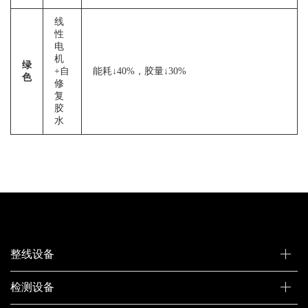
线
性
电
机
绿
+自
能耗↓40%，胶量↓30%
色
修
复
胶
水
整线设备
检测设备