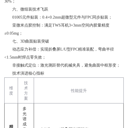
30%；
‌六、微组装技术飞跃‌
‌01005元件贴装‌：0.4×0.2mm超微型元件与FPC同步贴装；
‌亚微米点胶控制‌：满足TWS耳机3×3mm空间内胶量精度
±0.05mg；
‌七、3D曲面贴装突破‌
‌动态应力补偿‌：实现折叠屏L/U型FPC精准装配，弯曲半径
<1.5mm时焊点零失效；
‌非接触式定位‌：激光测距替代机械夹具，避免曲面中框形变；
‌技术演进核心指标‌
技
维
术
性能提升
度
方
案
多
光
谱
成
精