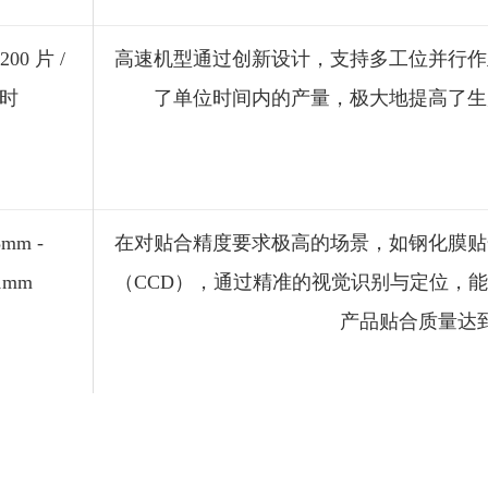
1200 片 /
高速机型通过创新设计，支持多工位并行作
时
了单位时间内的产量，极大地提高了生
3mm -
在对贴合精度要求极高的场景，如钢化膜贴
1mm
（CCD），通过精准的视觉识别与定位，
产品贴合质量达