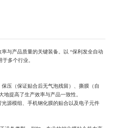
率与产品质量的关键装备。以 “保利发全自动
用于多个行业。
、保压（保证贴合后无气泡残留）、撕膜（自
大地提高了生产效率与产品一致性。
背光源模组、手机钢化膜的贴合以及电子元件