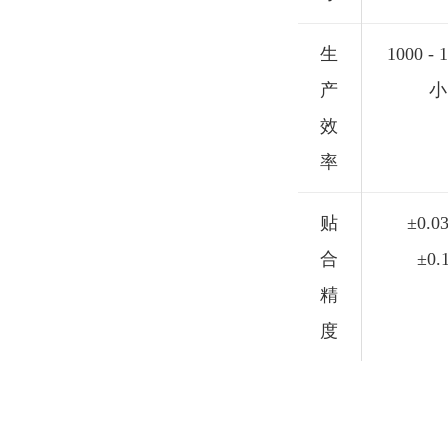
生
1000 - 
产
小
效
率
贴
±0.0
合
±0.
精
度