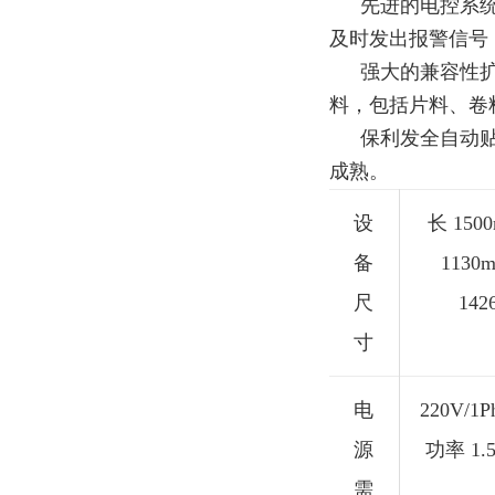
先进的电控系统
及时发出报警信号
强大的兼容性扩
料，包括片料、卷
保利发全自动
成熟。
设
长 150
备
1130
尺
142
寸
电
220V/1P
源
功率 1.5
需