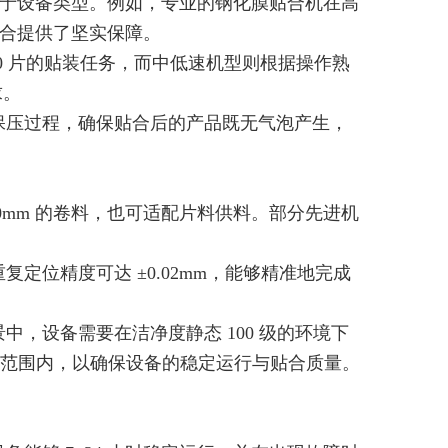
值取决于设备类型。例如，专业的钢化膜贴合机在高
贴合提供了坚实保障。
200 片的贴装任务，而中低速机型则根据操作熟
求。
保压过程，确保贴合后的产品既无气泡产生，
0mm 的卷料，也可适配片料供料。部分先进机
位精度可达 ±0.02mm，能够精准地完成
，设备需要在洁净度静态 100 级的环境下
 RH 的范围内，以确保设备的稳定运行与贴合质量。