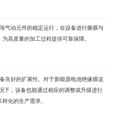
等气动元件的稳定运行，在设备进行撕膜与
，为高质量的加工过程提供可靠保障。
备良好的扩展性。对于新能源电池绝缘膜这
的情况下，设备也能通过相应的调整或升级进行
多样化的生产需求。