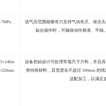
0.7MPa
该气压范围能够有力支持气动夹爪、保压头
贴合操作时，可确保动作精准、平稳
×140m
设备初始设计可处理常规尺寸片料，并且具
0×220mm
类特殊材料，其宽度在不超过 500mm 
适配加工，以满足