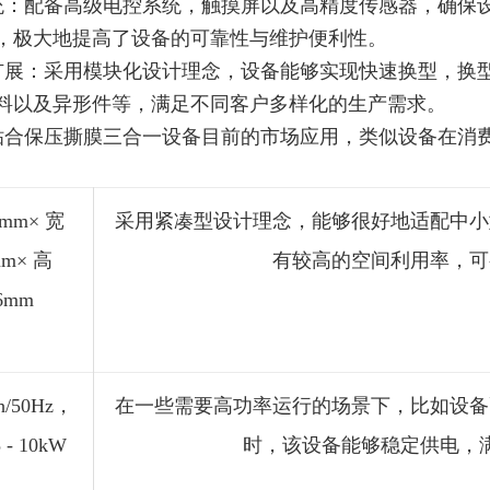
：配备高级电控系统，触摸屏以及高精度传感器，确保设备
，极大地提高了设备的可靠性与维护便利性。
展：采用模块化设计理念，设备能够实现快速换型，换型时
料以及异形件等，满足不同客户多样化的生产需求。
贴合保压撕膜三合一设备目前的市场应用，类似设备在消
0mm× 宽
采用紧凑型设计理念，能够很好地适配中小
mm× 高
有较高的空间利用率，可
6mm
h/50Hz，
在一些需要高功率运行的场景下，比如设备
 - 10kW
时，该设备能够稳定供电，