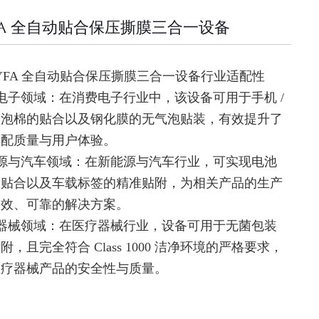
YFA 全自动贴合保压撕膜三合一设备
LYFA 全自动贴合保压撕膜三合一设备行业适配性
电子领域：在消费电子行业中，该设备可用于手机 /
幕泡棉的贴合以及钢化膜的无气泡贴装，有效提升了
装配质量与用户体验。
源与汽车领域：在新能源与汽车行业，可实现电池
的贴合以及车载标签的精准贴附，为相关产品的生产
高效、可靠的解决方案。
器械领域：在医疗器械行业，设备可用于无菌包装
附，且完全符合 Class 1000 洁净环境的严格要求，
医疗器械产品的安全性与质量。