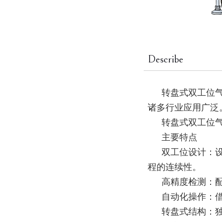
Describe
转盘式双工位
诸多行业应用广泛
转盘式双工位
主要特点
双工位设计：
程的连续性。
高精度检测：
自动化操作：
转盘式结构：