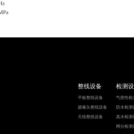
Hz
MPa
整线设备
检测设
平板整线设备
气密性检
摄像头整线设备
防水检测
天线整线设备
真水检测
网分检测