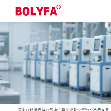
首页
检测设备
气密性检测设备
气密性检测设备
>>
>>
>>