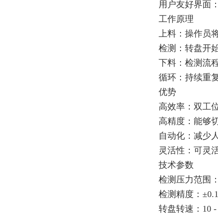
用户友好界面
工作原理
上料：操作员
检测：转盘开
下料：检测流
循环：持续重
优势
高效率：双工
高精度：能够
自动化：减少
灵活性：可灵
技术参数
检测压力范围：0 -
检测精度：±0.1
转盘转速：10 - 