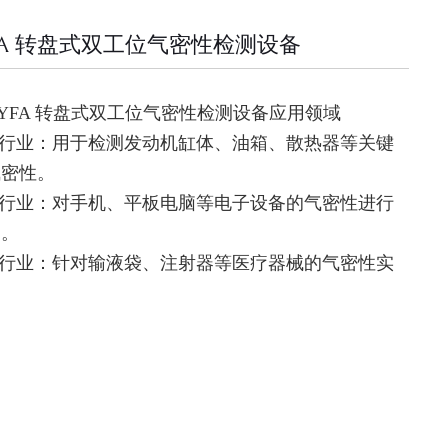
YFA 转盘式双工位气密性检测设备
LYFA 转盘式双工位气密性检测设备应用领域
行业：用于检测发动机缸体、油箱、散热器等关键
气密性。
行业：对手机、平板电脑等电子设备的气密性进行
测。
行业：针对输液袋、注射器等医疗器械的气密性实
。