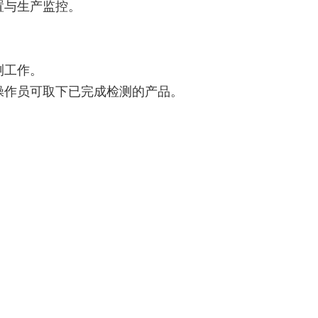
置与生产监控。
测工作。
操作员可取下已完成检测的产品。