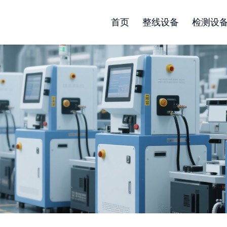
首页
整线设备
检测设