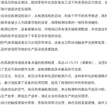
开展高压和低压测试，模拟零部件在实际复杂工况下所承受的压力情况，
可靠行驶提供坚实保障。
全自动化检测流程设计，从检测流程的启动，到各个环节的有序推进，再
还能有效减少人为因素导致的误差，保障检测结果的一致性和准确性。
在检测过程中，设备能够自动、详细地记录各项关键检测数据，并依据这
后续的技术改进提供了丰富且有价值的信息。
测到气体泄漏或者压力出现异常情况，设备会立即自动触发声光报警装置
未及时发现而导致的生产延误或质量隐患。
的高精度传感器具备卓越的检测精度，高达±0.1% FS（满量程）。这
供了坚实可靠的硬件支撑，使检测数据具有极高的可信度。
持正压法、负压法、差压法等多种先进的检测方式。这种多样化的检测模
法，极大地拓展了设备的应用范围，提高了检测的针对性和有效性。
套高效优化的充气、保压和泄漏检测流程，单次检测时间最短可低至10秒
高生产效率，降低生产成本，满足企业对高效生产的迫切需求。
心设计的触摸屏操作界面，界面布局简洁合理，操作流程直观易懂。操作