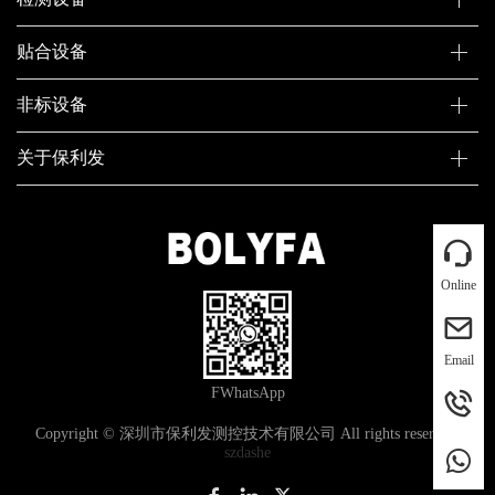
贴合设备
非标设备
关于保利发
Online
Email
FWhatsApp
Copyright © 深圳市保利发测控技术有限公司 All rights reserved.
szdashe