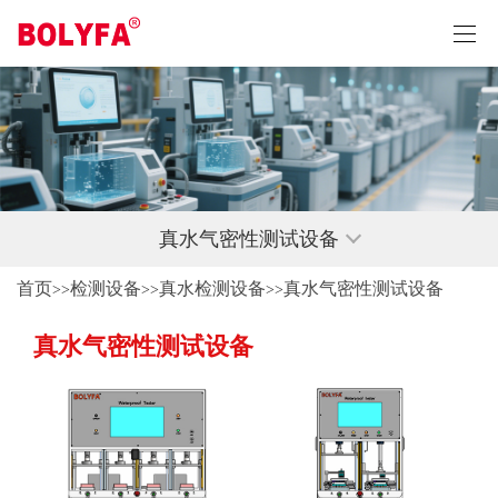
真水气密性测试设备
首页
检测设备
真水检测设备
真水气密性测试设备
>>
>>
>>
真水气密性测试设备