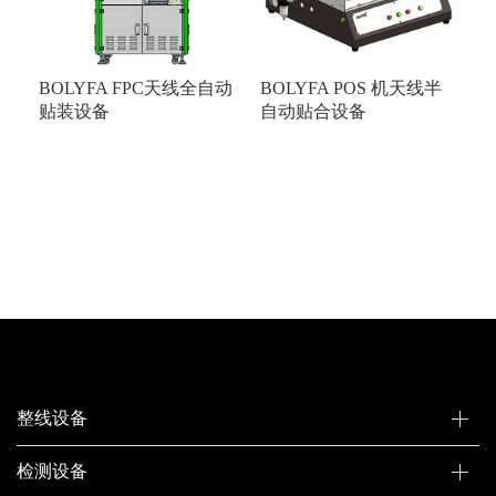
BOLYFA FPC天线全自动
BOLYFA POS 机天线半
贴装设备
自动贴合设备
整线设备
检测设备