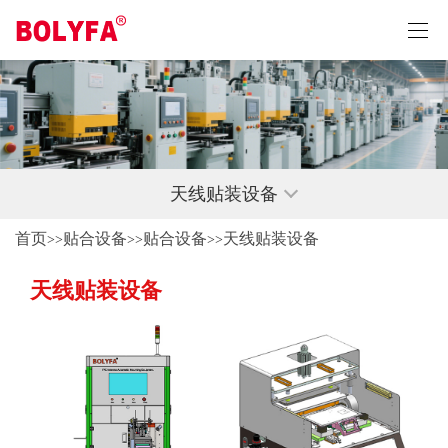
天线贴装设备
首页
贴合设备
贴合设备
天线贴装设备
>>
>>
>>
天线贴装设备