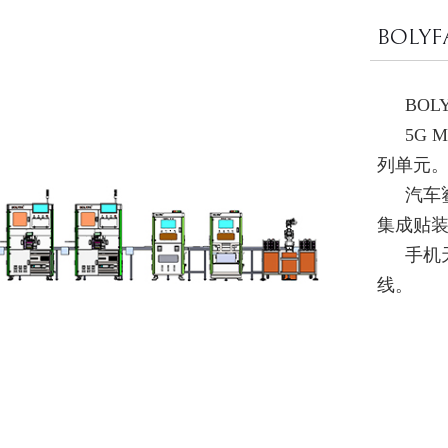
BOLY
BO
5G 
列单元
汽车
集成贴
手机
线。